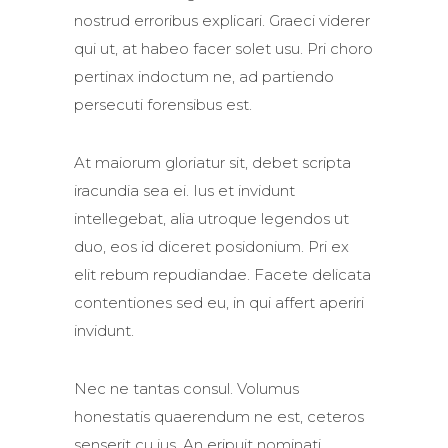
nostrud erroribus explicari. Graeci viderer
qui ut, at habeo facer solet usu. Pri choro
pertinax indoctum ne, ad partiendo
persecuti forensibus est.
At maiorum gloriatur sit, debet scripta
iracundia sea ei. Ius et invidunt
intellegebat, alia utroque legendos ut
duo, eos id diceret posidonium. Pri ex
elit rebum repudiandae. Facete delicata
contentiones sed eu, in qui affert aperiri
invidunt.
Nec ne tantas consul. Volumus
honestatis quaerendum ne est, ceteros
senserit cu ius. An eripuit nominati