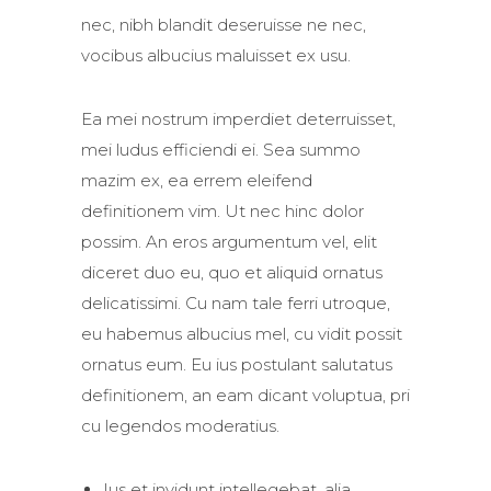
nec, nibh blandit deseruisse ne nec,
vocibus albucius maluisset ex usu.
Ea mei nostrum imperdiet deterruisset,
mei ludus efficiendi ei. Sea summo
mazim ex, ea errem eleifend
definitionem vim. Ut nec hinc dolor
possim. An eros argumentum vel, elit
diceret duo eu, quo et aliquid ornatus
delicatissimi. Cu nam tale ferri utroque,
eu habemus albucius mel, cu vidit possit
ornatus eum. Eu ius postulant salutatus
definitionem, an eam dicant voluptua, pri
cu legendos moderatius.
Ius et invidunt intellegebat, alia