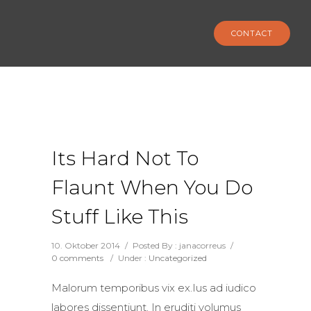
CONTACT
Its Hard Not To
Flaunt When You Do
Stuff Like This
10. Oktober 2014
/
Posted By : janacorreus
/
0 comments
/
Under :
Uncategorized
Malorum temporibus vix ex.Ius ad iudico
labores dissentiunt. In eruditi volumus