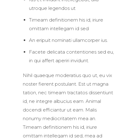
utroque legendos ut
Timeam definitionem his id, iriure
omittam intellegam id sed
An eripuit nominati ullamcorper ius.
Facete delicata contentiones sed eu,
in qui affert aperiri invidunt.
Nihil quaeque moderatius quo ut, eu vix
noster fierent postulant. Est ut magna
tation, nec timeam tractatos dissentiunt
id, ne integre albucius eam. Animal
docendi efficiantur ut eam. Malis
nonumy mediocritatem mea an.
Timeam definitionem his id, iriure
omittam intellegam id sed, mea ad